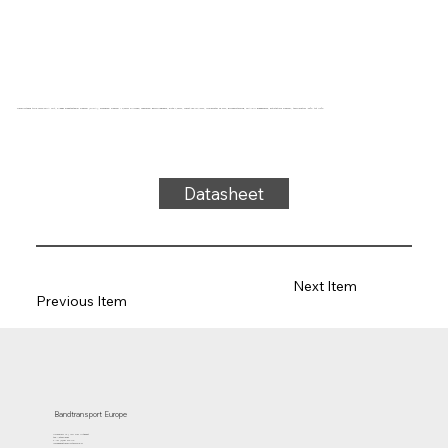
Transportband type SW22-07UA Wit, 2-laags breedtestabiel weefsel (R/RA), bovenzijde: weefsel + 0,3mm siliconen, onderzijde: geïmpregneerd, dikte 1,3mm, kracht-rek 10N/mm, roldiameter 25 mm, glijondersteuning, FDA/EU goedgekeurd, antistatisch weefsel, temperatuur -30°C tot 110°C
Datasheet
Next Item
Previous Item
Bandtransport Europe
Molenwerf 12 | 1911 DB Uitgeest
the Netherlands
T.:+31 (0)251 319 119
info@bandtransporteurope.nl