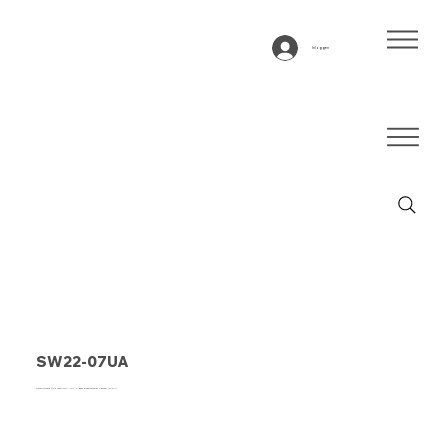
Inloggen
SW22-07UA
Transportband type SW22-07UA Wit, 2-laags breedtestabiel weefsel (R/RA)