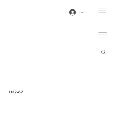
Inloggen
U22-87
Transportband type U22-87, blauw, 2-laags Polyester monofilament weefsel (LRFP)