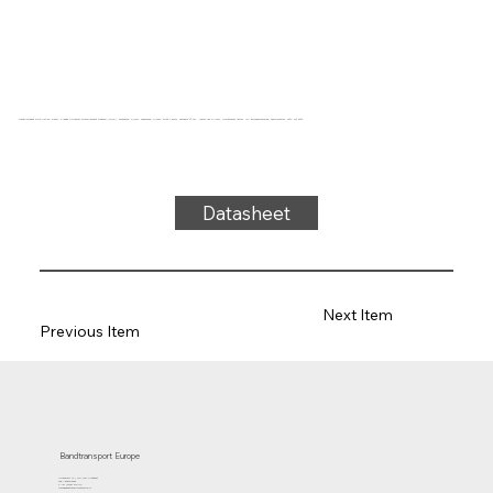
Transportband type U22-87, blauw, 2-laags Polyester monofilament weefsel (LRFP), bovenzijde: 0,1mm, onderzijde: 0,1mm, dikte 1,5mm, hardheid 0° ShA, kracht-rek 9N/mm, roldiameter 15mm, rol- glijondersteuning, temperatuur -20°C tot 80°C
Datasheet
Next Item
Previous Item
Bandtransport Europe
Molenwerf 12 | 1911 DB Uitgeest
the Netherlands
T.:+31 (0)251 319 119
info@bandtransporteurope.nl