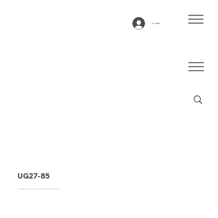
Inloggen
UG27-85
Transportband type UG27-85 SPU, blauw, 2-laags breedtestabiel weefsel (DRAFP)