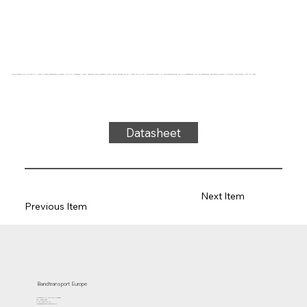
Transportband type UG27-85 SPU, blauw, 2-laags breedtestabiel weefsel (DRAFP), bovenzijde: 1,0mm, onderzijde: geïmpregneerd, dikte 2,15mm, hardheid 86° ShA, kracht-rek 14N/mm, roldiameter 30mm, rol- en glijondersteuning, FDA/EU goedgekeurd, olie- en vetbestendig, antistatisch weefsel, krimparm, temperatuur -40°C tot 100°C
Datasheet
Next Item
Previous Item
Bandtransport Europe
Molenwerf 12 | 1911 DB Uitgeest
the Netherlands
T.:+31 (0)251 319 119
info@bandtransporteurope.nl