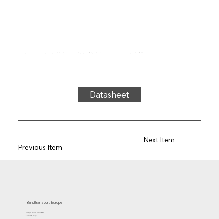
Transportband type UM21-14 PU, groen, 2-laags multifilament weefsel, bovenzijde: 0,2mm met satijn mattering, onderzijde: 0,1mm, dikte 1,5mm, hardheid 87° ShA, kracht-rek 15N/mm, roldiameter 10mm, rol-, glij- en trogondersteuning, temperatuur -20°C tot 100°C
Datasheet
Next Item
Previous Item
Bandtransport Europe
Molenwerf 12 | 1911 DB Uitgeest
the Netherlands
T.:+31 (0)251 319 119
info@bandtransporteurope.nl