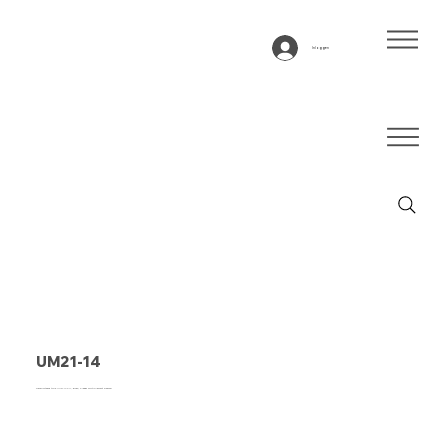
Inloggen
UM21-14
Transportband type UM21-14 PU, groen, 2-laags multifilament weefsel