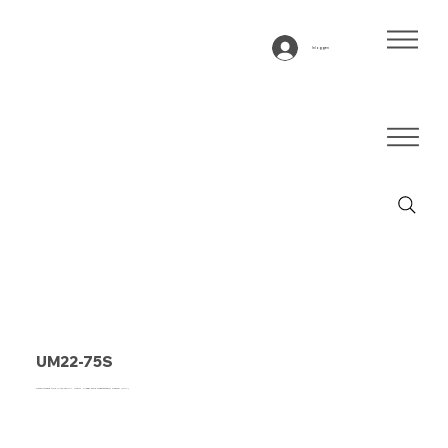
Inloggen
UM22-75S
Transportband type UM22-75S PU, petrol, 2-laags extra breedtestabiel weefsel (RHA)