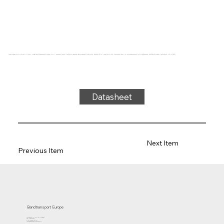
Transportband type UM22-75S PU, petrol, 2-laags extra breedtestabiel weefsel (RHA), bovenzijde: 0,5mm + mattering, onderzijde: geïmpregneerd, dikte 2,5mm, hardheid 93° ShA, kracht-rek 9N/mm, roldiameter 40mm, rol- en glijondersteuning, olie- en vetbestendig, antistatisch weefsel, temperatuur -10°C tot 80°C
Datasheet
Next Item
Previous Item
Bandtransport Europe
Molenwerf 12 | 1911 DB Uitgeest
the Netherlands
T.:+31 (0)251 319 119
info@bandtransporteurope.nl