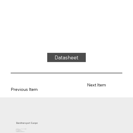
Datasheet
Next Item
Previous Item
Bandtransport Europe
Molenwerf 12 | 1911 DB Uitgeest
the Netherlands
T.:+31 (0)251 319 119
info@bandtransporteurope.nl