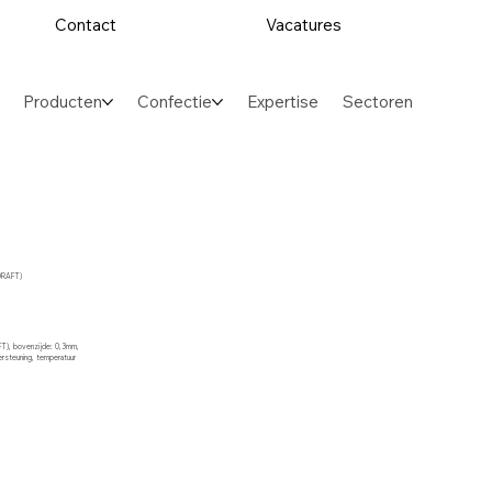
Contact
Vacatures
Producten
Confectie
Expertise
Sectoren
(DRAFT)
FT), bovenzijde: 0,3mm,
ersteuning, temperatuur