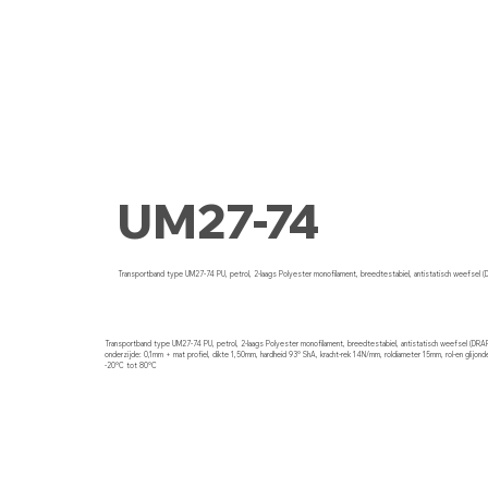
UM27-74
Transportband type UM27-74 PU, petrol, 2-laags Polyester monofilament, breedtestabiel, antistatisch weefsel 
Transportband type UM27-74 PU, petrol, 2-laags Polyester monofilament, breedtestabiel, antistatisch weefsel (DRA
onderzijde: 0,1mm + mat profiel, dikte 1,50mm, hardheid 93° ShA, kracht-rek 14N/mm, roldiameter 15mm, rol-en glijond
-20°C tot 80°C