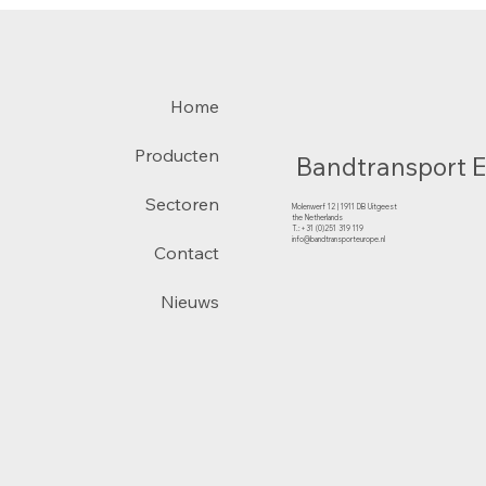
Home
Producten
Bandtransport 
Sectoren
Molenwerf 12 | 1911 DB Uitgeest
the Netherlands
T.:+31 (0)251 319 119
info@bandtransporteurope.nl
Contact
Nieuws