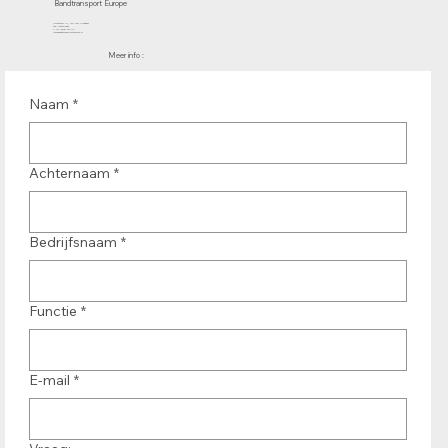
Bandtransport Europe
Molenwerf 12 | 1911 DB Uitgeest
the Netherlands
T.:+31 (0)251 319 119
info@bandtransporteurope.nl
Meer info :
Naam
*
Achternaam
*
Bedrijfsnaam
*
Functie
*
E-mail
*