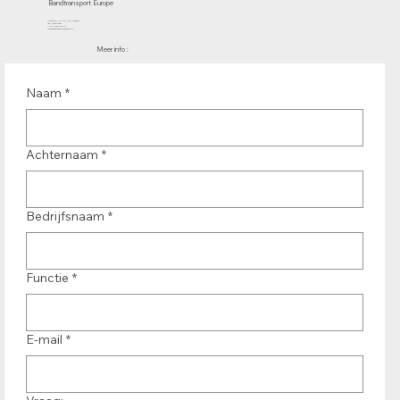
Bandtransport Europe
Molenwerf 12 | 1911 DB Uitgeest
the Netherlands
T.:+31 (0)251 319 119
info@bandtransporteurope.nl
Meer info :
Naam
*
Achternaam
*
Bedrijfsnaam
*
Functie
*
E-mail
*