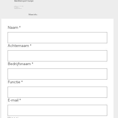
Bandtransport Europe
Molenwerf 12 | 1911 DB Uitgeest
the Netherlands
T.:+31 (0)251 319 119
info@bandtransporteurope.nl
Meer info :
Naam
*
Achternaam
*
Bedrijfsnaam
*
Functie
*
E-mail
*