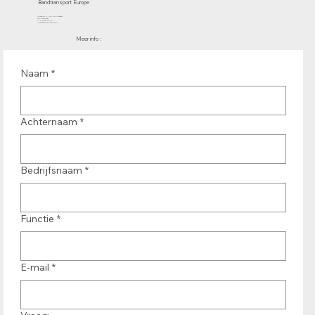
Bandtransport Europe
Molenwerf 12 | 1911 DB Uitgeest
the Netherlands
T.:+31 (0)251 319 119
info@bandtransporteurope.nl
Meer info :
Naam
*
Achternaam
*
Bedrijfsnaam
*
Functie
*
E-mail
*