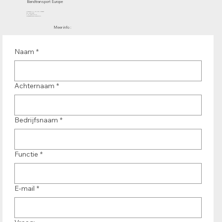
Bandtransport Europe
Molenwerf 12 | 1911 DB Uitgeest
the Netherlands
T.:+31 (0)251 319 119
info@bandtransporteurope.nl
Meer info :
Naam
*
Achternaam
*
Bedrijfsnaam
*
Functie
*
E-mail
*