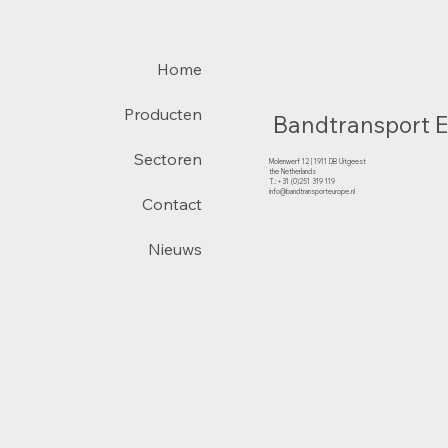
Home
Producten
Bandtransport 
Sectoren
Molenwerf 12 | 1911 DB Uitgeest
the Netherlands
T.:+31 (0)251 319 119
info@bandtransporteurope.nl
Contact
Nieuws