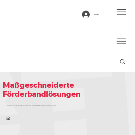
Anmelden
Maßgeschneiderte
Förderbandlösungen
Bandtransport Europe ist der Spezialist für leichte Förderbänder und bietet maßgeschneiderte Lösungen für Maschinenbauer und Experten in der Förderbandtechnologie. Unsere strenge Qualitätskontrolle und Maßarbeit mit engen Toleranzen in unseren eigenen Produktionsprozessen gewährleisten höchste Zuverlässigkeit.
Unsere Spezialisten stehen Ihnen gerne zur Verfügung! Lassen Sie sich persönlich beraten und entdecken Sie, welches Förderband am besten zu Ihrer Anwendung passt.
Qualitätssicherung durch ISO 9001-Zertifizierung – Fachspezifisches Know-how & maßgeschneiderte Lösungen – Einzigartige Beschichtungs- und Profilieranlage