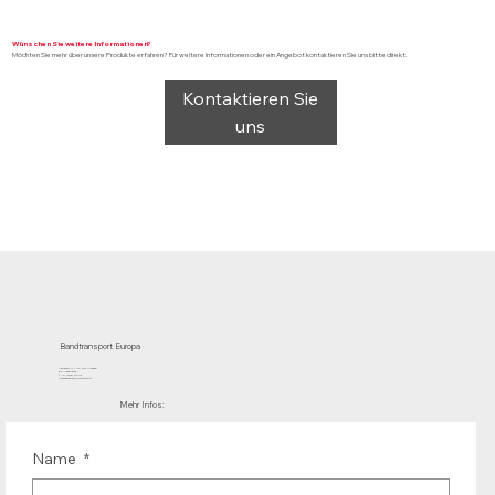
Wünschen Sie weitere Informationen?
Möchten Sie mehr über unsere Produkte erfahren? Für weitere Informationen oder ein Angebot kontaktieren Sie uns bitte direkt.
Kontaktieren Sie
uns
Bandtransport Europa
Mühlenhof 12 | 1911 DB Uitgeest
die Niederlande
T.:+31 (0)251 319 119
info@bandtransporteurope.nl
Mehr Infos:
Name
*