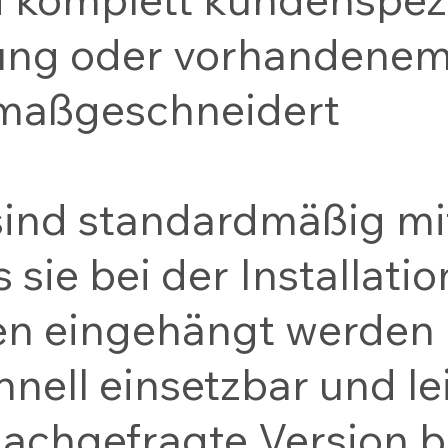
ung oder vorhandenem 
 maßgeschneidert
ind standardmäßig mi
 sie bei der Installati
en eingehängt werden
hnell einsetzbar und l
nachgefragte Version 