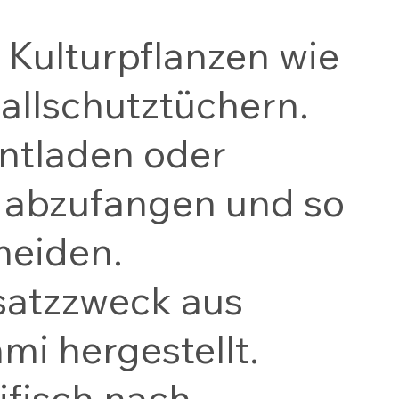
 Kulturpflanzen wie
Fallschutztüchern.
Entladen oder
e abzufangen und so
meiden.
satzzweck aus
i hergestellt.
fisch nach