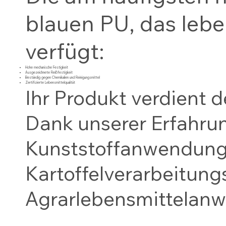
blauen PU, das lebe
verfügt:
Hohe mechanische Festigkeit
Ausgezeichnete Reißfestigkeit
Beständig gegen Chemikalien und Reinigungsmittel
Zertifizierte Lebensmittelqualität
Ihr Produkt verdient 
Dank unserer Erfahr
Kunststoffanwendunge
Kartoffelverarbeitung
Agrarlebensmittelan