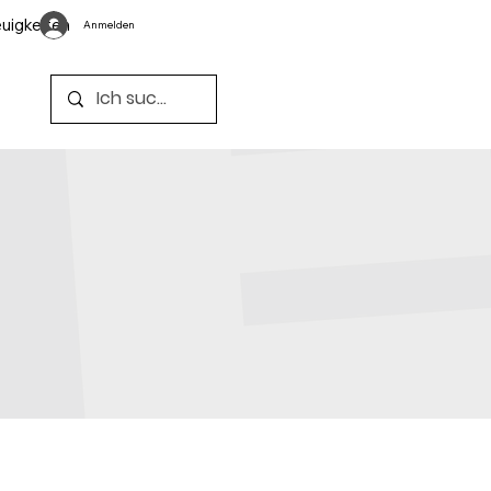
uigkeiten
Anmelden
n