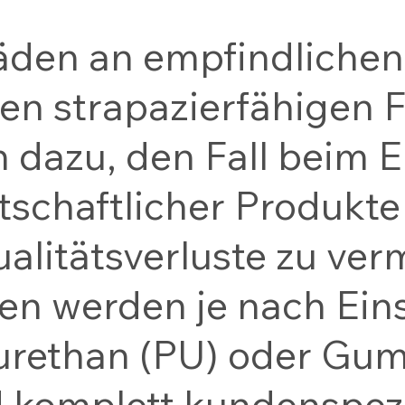
äden an empfindlichen
ren strapazierfähigen 
 dazu, den Fall beim 
tschaftlicher Produkt
alitätsverluste zu ver
n werden je nach Ein
rethan (PU) oder Gumm
 komplett kundenspezi