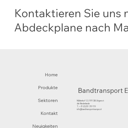
Kontaktieren Sie uns m
Abdeckplane nach Ma
Home
Produkte
Bandtransport 
Sektoren
Mühlenhof 12 | 1911 DB Uitgeest
die Niederlande
T.:+31 (0)251 319 119
info@bandtransporteurope.nl
Kontakt
Neuigkeiten