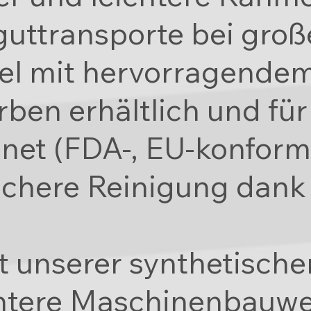
guttransporte bei gro
kel mit hervorragende
ben erhältlich und für
net (FDA-, EU-konform
achere Reinigung dank
t unserer synthetisch
chtere Maschinenbauwe