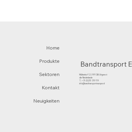
Home
Produkte
Bandtransport 
Sektoren
Mühlenhof 12 | 1911 DB Uitgeest
die Niederlande
T.:+31 (0)251 319 119
info@bandtransporteurope.nl
Kontakt
Neuigkeiten