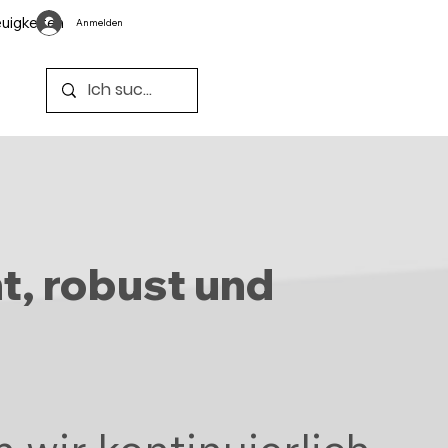
uigkeiten
Anmelden
n
t, robust und