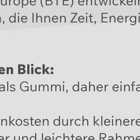
urope (BTE) entwickeln
 die Ihnen Zeit, Energ
en Blick:
 als Gummi, daher einfa
nkosten durch kleiner
r und leichtere Rahm