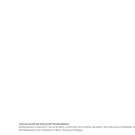
Chevron-profil auf Kunststoff-Förderbändern
Bei Bandtransport Europe (BTE) sind wir auf leichte synthetische Chevron-Reifen spezialisiert. Diese innovativen Förderbänder si
Maschinenbauweise und vereinfachen Installation, Wartung und Reinigung.