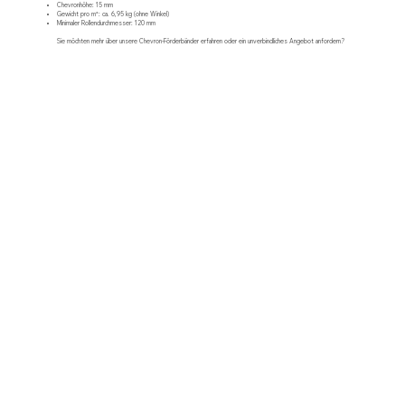
Chevronhöhe: 15 mm
Gewicht pro m²: ca. 6,95 kg (ohne Winkel)
Minimaler Rollendurchmesser: 120 mm
Sie möchten mehr über unsere Chevron-Förderbänder erfahren oder ein
unverbindliches Angebot
anfordern?