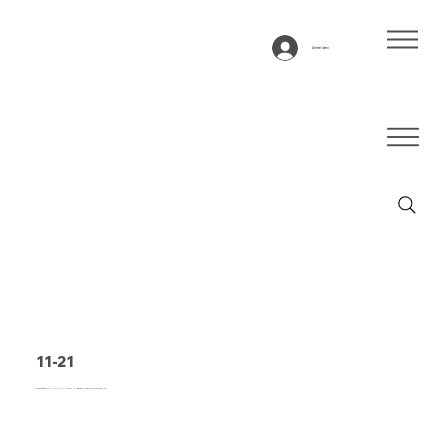
Anmelden
11-21
Förderband Typ 11-21 PVC, weiß, 1-lagiges flexibles Gewebe (E)