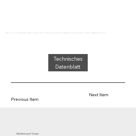
Förderband Typ 11-21 PVC, weiß, 1-lagiges flexibles Gewebe (E), Tragseite: 0,6mm, Laufseite: 0,6mm + Rautenprofil, Dicke 2,0mm, Härte 65° ShA, Kraft-Dehnung 8N/mm, Rollendurchmesser 35mm, Rollen-, Gleit- und Rinnenträger, FDA/EU zugelassen, öl- und fettbeständig, Temperatur -10°C bis 110°C
Technisches
Datenblatt
Next Item
Previous Item
Bandtransport Europa