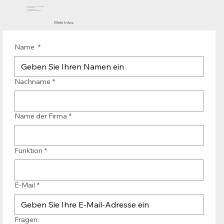
Mühlenhof 12 | 1911 DB Uitgeest
die Niederlande
T.:+31 (0)251 319 119
info@bandtransporteurope.nl
Mehr Infos:
Name
*
Nachname
*
Name der Firma
*
Funktion
*
E-Mail
*
Fragen: