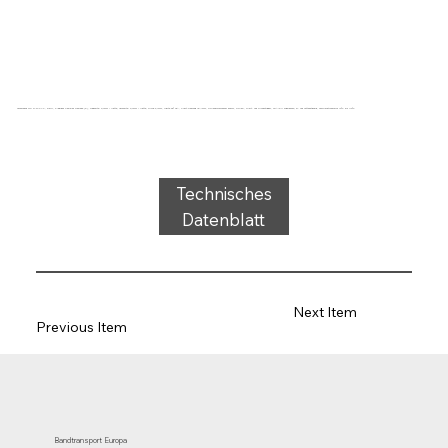
Förderband Typ 21-24 PVC, weiß, 2-lagiges flexibles Gewebe (E), Tragseite: 0,7mm + Matte, Laufseite: 0,7mm + Matte, Dicke 3,1mm, Härte 65° ShA, Kraft-Dehnung 15N/mm, Rollendurchmesser 50mm, Rollen-, Gleit- und Rinnenträger, FDA/EU zugelassen, öl- und fettbeständig, Temperaturbereich 10°C bis 110°C
Technisches
Datenblatt
Next Item
Previous Item
Bandtransport Europa