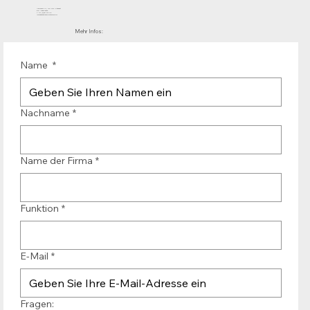
Mühlenhof 12 | 1911 DB Uitgeest
die Niederlande
T.:+31 (0)251 319 119
info@bandtransporteurope.nl
Mehr Infos:
Name
*
Nachname
*
Name der Firma
*
Funktion
*
E-Mail
*
Fragen: