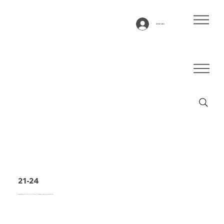
Anmelden
21-24
Förderband Typ 21-24 PVC, weiß, 2-lagiges flexibles Gewebe (E)