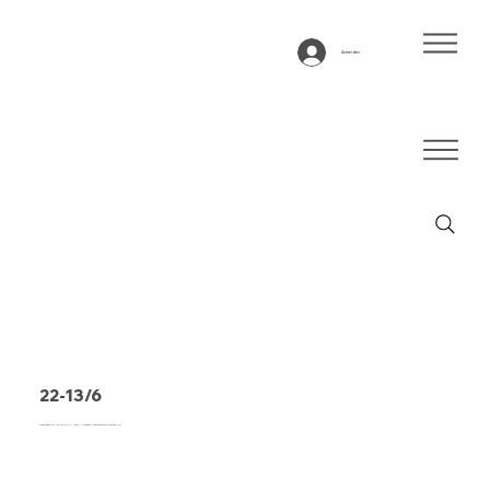
Anmelden
22-13/6
Förderband Typ 22-13/6 PVC, grün, 2-lagiges querstabiles Gewebe (R)