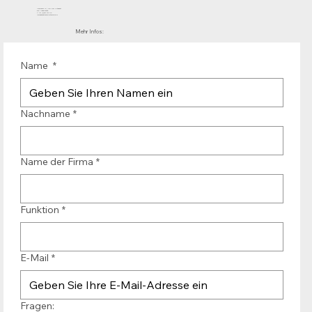
Mühlenhof 12 | 1911 DB Uitgeest
die Niederlande
T.:+31 (0)251 319 119
info@bandtransporteurope.nl
Mehr Infos:
Name
*
Nachname
*
Name der Firma
*
Funktion
*
E-Mail
*
Fragen: