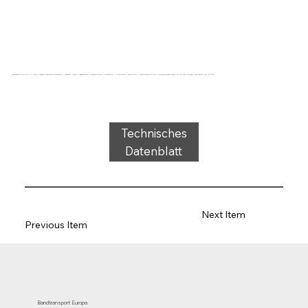
Förderband Typ 22-13/6 PVC, grün, 2-lagiges querstabiles Gewebe (R), Tragseite: 2,0mm + Sägezahnprofil, Laufseite 0,6mm + Rautenprofil, Dicke 5,35mm, Härte 60° ShA, Kraft-Dehnung 10N/mm, Rollendurchmesser 80mm, Rollen- und Gleitlager, Temperatur -15°C bis 90°C
Technisches
Datenblatt
Next Item
Previous Item
Bandtransport Europa