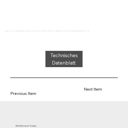
Förderband Typ 22-14 PVC, grün, 2-lagiges querstabiles Gewebe (R), Tragseite: 0,7mm, Laufseite: Gewebe, Dicke 2,4mm, Härte 80° ShA, Kraft-Dehnung 10N/mm, Rollendurchmesser 40mm, Rollen- und Gleitträger, antistatische Beschichtung, Temperaturbereich -15°C bis 90°C
Technisches
Datenblatt
Next Item
Previous Item
Bandtransport Europa