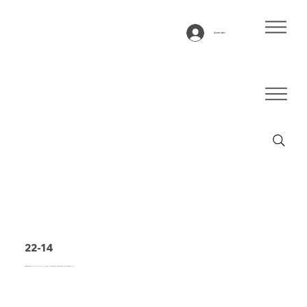
Anmelden
22-14
Förderband Typ 22-14 PVC, grün, 2-lagiges querstabiles Gewebe (R)