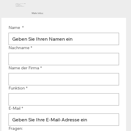
Mühlenhof 12 | 1911 DB Uitgeest
die Niederlande
T.:+31 (0)251 319 119
info@bandtransporteurope.nl
Mehr Infos:
Name
*
Nachname
*
Name der Firma
*
Funktion
*
E-Mail
*
Fragen: