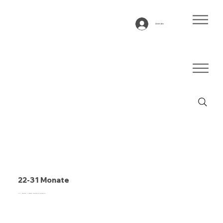
Anmelden
22-31 Monate
PVC, anthrazit, 2-lagiges querstabiles Gewebe (R)