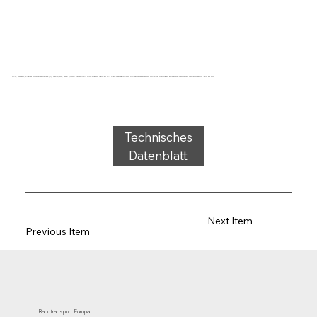
PVC, anthrazit, 2-lagiges querstabiles Gewebe (R), oben: 0,7mm, unten: 0,7mm + Rautenprofil, Dicke 3,45mm, Härte 80° ShA, Kraft-Dehnung 10N/mm, Rollendurchmesser 50mm, Rollen- und Gleitträger, antistatische Deckschicht, Temperaturbereich -15°C bis 90°C
Technisches
Datenblatt
Next Item
Previous Item
Bandtransport Europa