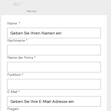
Mühlenhof 12 | 1911 DB Uitgeest
die Niederlande
T.:+31 (0)251 319 119
info@bandtransporteurope.nl
Mehr Infos:
Name
*
Nachname
*
Name der Firma
*
Funktion
*
E-Mail
*
Fragen: