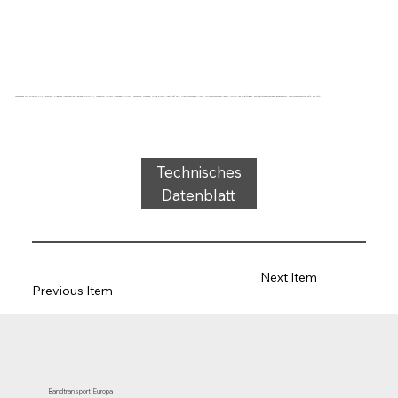
Förderband Typ 22-36/3W PVC, schwarz, 2-lagiges querstabiles Gewebe (RL/RXA), Tragseite: 1,9 mm + Wavegrip-Profil, Laufseite: Gewebe, Dicke 5,1mm, Härte 35° ShA, Kraft-Dehnung 11N/mm, Rollendurchmesser 40mm, Rollen- und Gleitträger, antistatisches Gewebe, geräuscharm, Temperaturbereich -25°C bis 70°C
Technisches
Datenblatt
Next Item
Previous Item
Bandtransport Europa