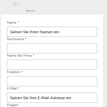
Mühlenhof 12 | 1911 DB Uitgeest
die Niederlande
T.:+31 (0)251 319 119
info@bandtransporteurope.nl
Mehr Infos:
Name
*
Nachname
*
Name der Firma
*
Funktion
*
E-Mail
*
Fragen: