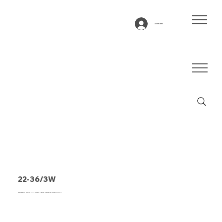
Anmelden
22-36/3W
Förderband Typ 22-36/3W PVC, schwarz, 2-lagiges querstabiles Gewebe (RL/RXA)