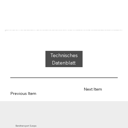
Förderband Typ 22-36VD (Quadrat + 62mm), PVC, schwarz, 2-lagiges querstabiles Gewebe (R/RXA), Tragseite: 3,0mm + großes Rautenprofil (62mm), Laufseite: Gewebe, Dicke 8,2mm, Härte 35° ShA, Kraft-Dehnung 11N/mm, Rollendurchmesser 60mm, Rollen- und Gleitträger, ISO340, antistatisches Gewebe, geräuscharm, schwer entflammbar ISO 340, Temperaturbereich -25°C bis
70°
Technisches
Datenblatt
Next Item
Previous Item
Bandtransport Europa