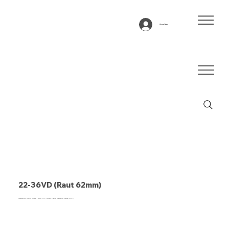
Anmelden
22-36VD (Raut 62mm)
Förderband Typ 22-36VD (Quadrat + 62mm), PVC, schwarz, 2-lagiges querstabiles Gewebe (R/RXA)