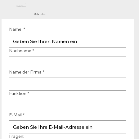
Mühlenhof 12 | 1911 DB Uitgeest
die Niederlande
T.:+31 (0)251 319 119
info@bandtransporteurope.nl
Mehr Infos:
Name
*
Nachname
*
Name der Firma
*
Funktion
*
E-Mail
*
Fragen: