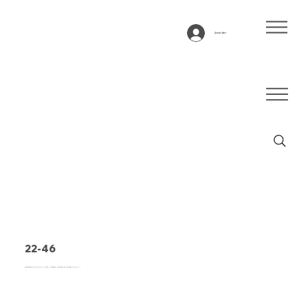
Anmelden
22-46
Förderband Typ 22-46 PVC, grau, 2-lagiges querstabiles Gewebe (RL/RXA)