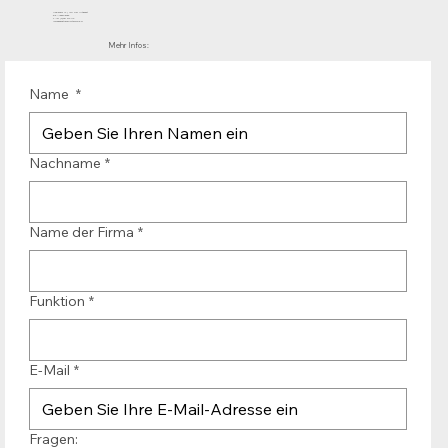
Mühlenhof 12 | 1911 DB Uitgeest
die Niederlande
T.:+31 (0)251 319 119
info@bandtransporteurope.nl
Mehr Infos:
Name
*
Nachname
*
Name der Firma
*
Funktion
*
E-Mail
*
Fragen: