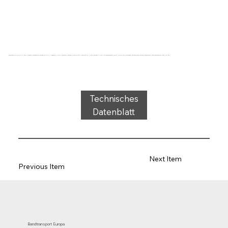
Förderband Typ 22-46 PVC, grau, 2-lagiges querstabiles Gewebe (RL/RXA), Tragseite: 1,9 mm, Laufseite: Gewebe, Dicke 3,6 mm, Härte 35° ShA, Kraft-Dehnung 11N/mm, Rollendurchmesser 40 mm, Rollen- und Gleitträger, antistatisches Gewebe, geräuscharm, Temperaturbereich -25°C bis 70°C
Technisches
Datenblatt
Next Item
Previous Item
Bandtransport Europa