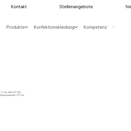
Kontakt
Stellenangebote
Ne
Produkte
Konfektionskleidung
Kompetenz
Sektore
e 3,7 mm, Härte 65° ShA,
Temperaturbereich -10°C bis