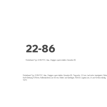
22-86
Förderband Typ 22-86 PVC, blau, 2-lagiges quernstabiles Gewebe (R)
Förderband Typ 22-86 PVC, blau, 2-lagiges querstabiles Gewebe (R), Tragseite: 2,0 mm, Laufseite: imprägniert, Dick
Kraft-Dehnung 10 N/mm, Rollendurchmesser 60 mm, Rollen- und Gleitlager, FDA/EU zugelassen, öl- und fettbeständig, 
110°C