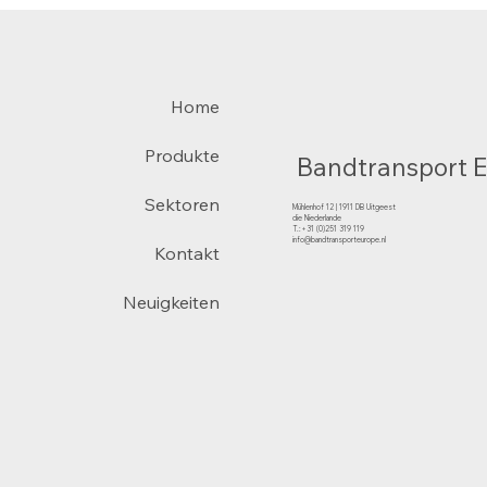
Home
Produkte
Bandtransport 
Sektoren
Mühlenhof 12 | 1911 DB Uitgeest
die Niederlande
T.:+31 (0)251 319 119
info@bandtransporteurope.nl
Kontakt
Neuigkeiten