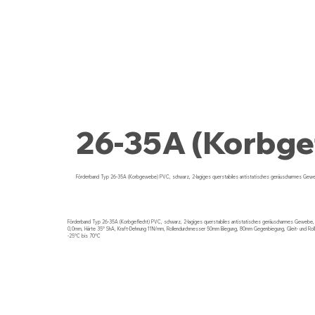
26-35A (Korbge
Förderband Typ 26-35A (Korbgewebe) PVC, schwarz, 2-lagiges querstabiles antistatisches geräuscharmes Gew
Förderband Typ 26-35A (Korbgeflecht) PVC, schwarz, 2-lagiges querstabiles antistatisches geräuscharmes Gewebe, 
0,0mm, Härte 35° ShA, Kraft-Dehnung 11N/mm, Rollendurchmesser 50mm Biegung, 80mm Gegenbiegung, Gleit- und Roll
-25°C bis 70°C