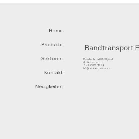
Home
Produkte
Bandtransport 
Sektoren
Mühlenhof 12 | 1911 DB Uitgeest
die Niederlande
T.:+31 (0)251 319 119
info@bandtransporteurope.nl
Kontakt
Neuigkeiten