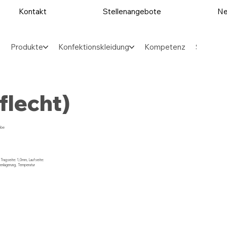
Kontakt
Stellenangebote
Ne
Produkte
Konfektionskleidung
Kompetenz
Sektore
flecht)
ebe
Tragseite: 1,0mm, Laufseite:
enlagerung, Temperatur