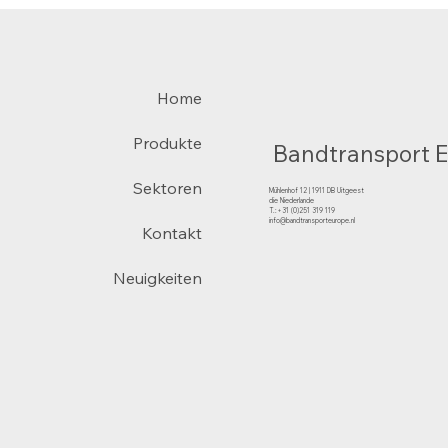
Home
Produkte
Bandtransport 
Sektoren
Mühlenhof 12 | 1911 DB Uitgeest
die Niederlande
T.:+31 (0)251 319 119
info@bandtransporteurope.nl
Kontakt
Neuigkeiten