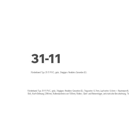
31-11
Förderband Typ 31-11 PVC, grün, 3-lagiges flexibles Gewebe (E)
Förderband Typ 31-11 PVC, grün, 3-lagiges flexibles Gewebe (E), Tragseite: 0,7mm, Laufseite: 0,6mm + Rautenprofil
ShA, Kraft-Dehnung 23N/mm, Rollendurchmesser 100mm, Rollen-, Gleit- und Rinnenträger, antistatische Beschichtung, 