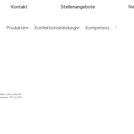
Kontakt
Stellenangebote
Ne
Produkte
Konfektionskleidung
Kompetenz
Sektore
, Dicke 4,6mm, Härte 80°
Temperatur -15°C bis 90°C