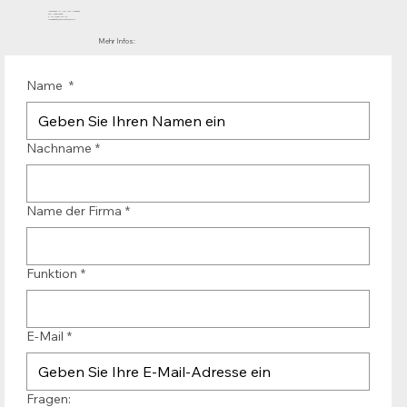
Mühlenhof 12 | 1911 DB Uitgeest
die Niederlande
T.:+31 (0)251 319 119
info@bandtransporteurope.nl
Mehr Infos:
Name
*
Nachname
*
Name der Firma
*
Funktion
*
E-Mail
*
Fragen: