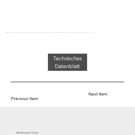
Förderband Typ 32-14 PVC, grün, 3-lagiges querstabiles Gewebe (R), Tragseite: 0,7mm, Laufseite: Gewebe, Dicke 3,55mm, Härte 80° ShA, Kraft-Dehnung 13N/mm, Rollendurchmesser 80mm, Rollen- und Gleitträger, antistatische Beschichtung, Temperaturbereich -15°C bis 90°C
Technisches
Datenblatt
Next Item
Previous Item
Bandtransport Europa