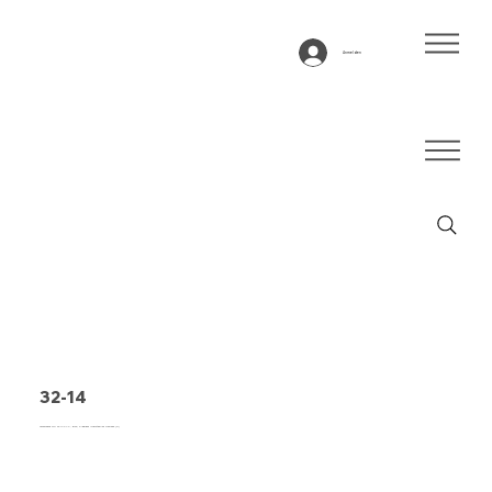
Anmelden
32-14
Förderband Typ 32-14 PVC, grün, 3-lagiges querstabiles Gewebe (R)