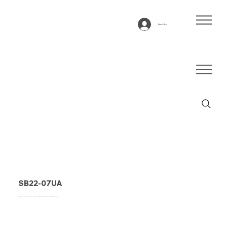
Anmelden
SB22-07UA
Förderband Typ SB22-07UA Blau, 2-lagiges querstabiles Gewebe (R/RA)