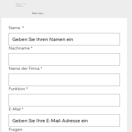
Mühlenhof 12 | 1911 DB Uitgeest
die Niederlande
T.:+31 (0)251 319 119
info@bandtransporteurope.nl
Mehr Infos:
Name
*
Nachname
*
Name der Firma
*
Funktion
*
E-Mail
*
Fragen: