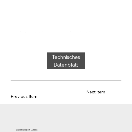
Förderband Typ SB22-07UA Blau, 2-lagiges querstabiles Gewebe (R/RA), Tragseite: Gewebe + 0,3mm Silikon, Laufseite: imprägniert, Dicke 1,6mm, Kraft-Dehnung 10N/mm, Rollendurchmesser 25mm, Gleitträger, FDA/EU zugelassen, antistatisches Gewebe, Temperatur -30°C bis 110°C
Technisches
Datenblatt
Next Item
Previous Item
Bandtransport Europa