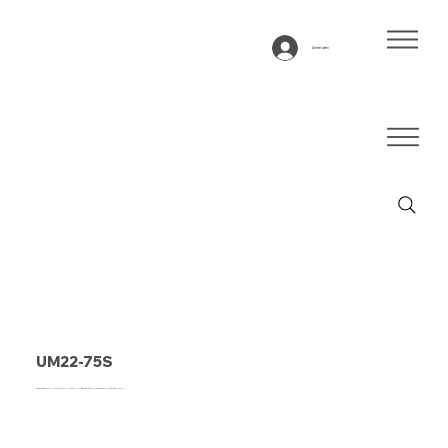
Anmelden
UM22-75S
Förderband Typ UM22-75S PU, petrol, 2-lagiges extra querstabiles Gewebe (RHA)