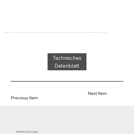
Förderband Typ UM22-75S PU, petrol, 2-lagiges extra querstabiles Gewebe (RHA), Tragseite: 0,5mm + Mattierung, Laufseite: imprägniert, Dicke 2,5mm, Härte 93° ShA, Kraft-Dehnung 9N/mm, Rollendurchmesser 40mm, Rollen- und Gleitauflage, öl- und fettbeständig, antistatisches Gewebe, Temperatur -10°C bis 80°C
Technisches
Datenblatt
Next Item
Previous Item
Bandtransport Europa