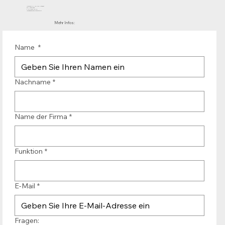
Mühlenhof 12 | 1911 DB Uitgeest
die Niederlande
T.:+31 (0)251 319 119
info@bandtransporteurope.nl
Mehr Infos:
Name
*
Nachname
*
Name der Firma
*
Funktion
*
E-Mail
*
Fragen: