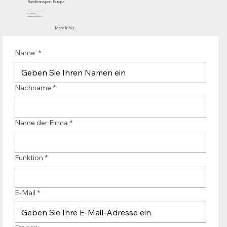
Bandtransport Europa
Mühlenhof 12 | 1911 DB Uitgeest
die Niederlande
T.:+31 (0)251 319 119
info@bandtransporteurope.nl
Mehr Infos:
Name
*
Nachname
*
Name der Firma
*
Funktion
*
E-Mail
*