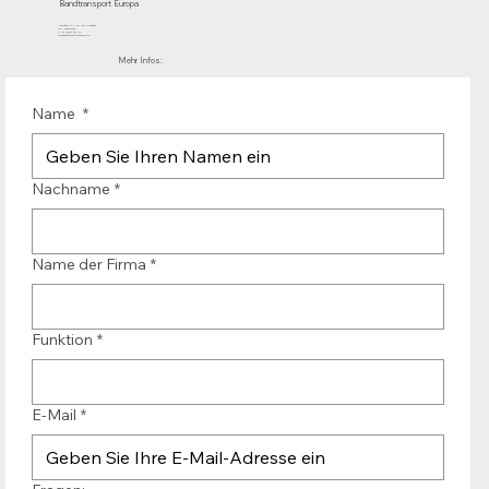
Bandtransport Europa
Mühlenhof 12 | 1911 DB Uitgeest
die Niederlande
T.:+31 (0)251 319 119
info@bandtransporteurope.nl
Mehr Infos:
Name
*
Nachname
*
Name der Firma
*
Funktion
*
E-Mail
*