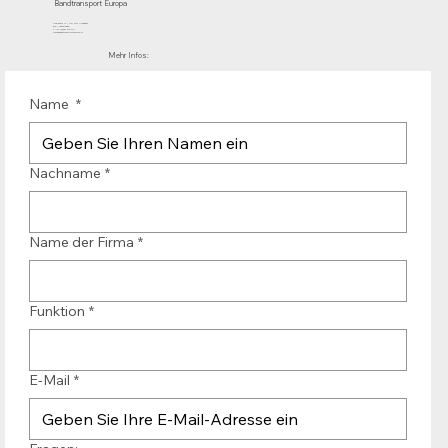
Bandtransport Europa
Mühlenhof 12 | 1911 DB Uitgeest
die Niederlande
T.:+31 (0)251 319 119
info@bandtransporteurope.nl
Mehr Infos:
Name
*
Nachname
*
Name der Firma
*
Funktion
*
E-Mail
*