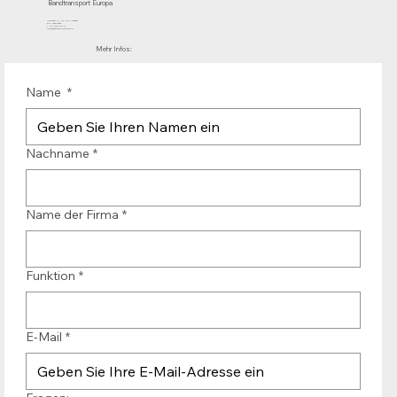
Bandtransport Europa
Mühlenhof 12 | 1911 DB Uitgeest
die Niederlande
T.:+31 (0)251 319 119
info@bandtransporteurope.nl
Mehr Infos:
Name
*
Nachname
*
Name der Firma
*
Funktion
*
E-Mail
*