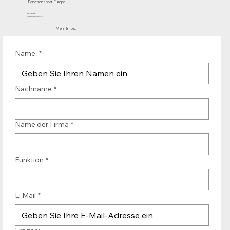
Bandtransport Europa
Mühlenhof 12 | 1911 DB Uitgeest
die Niederlande
T.:+31 (0)251 319 119
info@bandtransporteurope.nl
Mehr Infos:
Name
*
Nachname
*
Name der Firma
*
Funktion
*
E-Mail
*