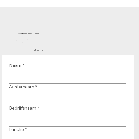
Bandtransport Europe
Molenwerf 12 | 1911 DB Uitgeest
the Netherlands
T.:+31 (0)251 319 119
info@bandtransporteurope.nl
Meer info :
Naam
*
Achternaam
*
Bedrijfsnaam
*
Functie
*