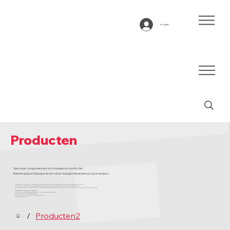
Inloggen
Producten
Van losse componenten tot complete confectie:
Bandtransport Europe levert al uw transportbanden en accessoires
Bandtransport Europe (BTE) produceert een uitgebreid assortiment transportbanden en accessoires van hoogwaardige kwaliteit.
Of u nu op zoek bent naar een volledig geassembleerde transportband of de voorkeur geeft om zelf de band te assembleren
Wij denken met u mee voor iedere toepassing, en bieden bovendien een aantal speciale producten die ontwikkeld zijn voor veeleisende of specifieke sectoren.
Bandtransport Europe (BTE) staat voor:
Eigen productie met gegarandeerde kwaliteit conform gewaarborgde systemen.
Flexibele, modulaire opbouwmogelijkheden
Snelle levering uit ruime voorraad én maatwerkopties
Decennialange expertise
/
Producten2