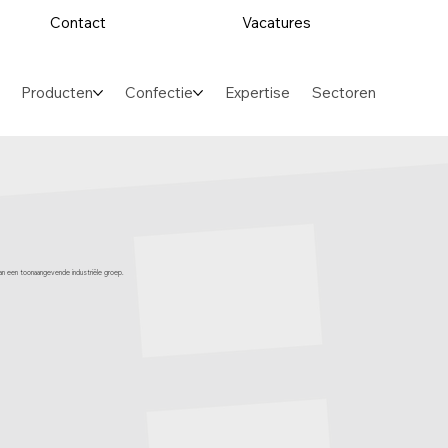
Contact
Vacatures
Producten
Confectie
Expertise
Sectoren
 van een toonaangevende industriële groep.