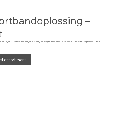
sportbandoplossing –
t
 Of het nu gaat om standaardoplossingen of volledig op maat gemaakte confectie, wij leveren precisiewerk dat presteert in elke
et assortiment