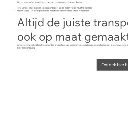
Wij vertrekken altijd vanuit 2 lijnen van onze premium rubber transportbanden:
Rota Belting : onze eigen lijn, speciaal aangepast aan de noden van de industrie in Europa
Michelin-Dunlop : lijn, die geproduceerd wordt in de Michelin-Dunlop fabriek in Nederland
Altijd de juiste tran
ook op maat gemaak
Dankzij onze twee kwalitatief hoogwaardige productlijnen kunt u rekenen op een oplossing die perfect aansluit bij uw toepassing.
industriële omgeving.
Ontdek hier h