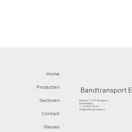
Home
Producten
Bandtransport 
Sectoren
Molenwerf 12 | 1911 DB Uitgeest
the Netherlands
T.:+31 (0)251 319 119
info@bandtransporteurope.nl
Contact
Nieuws