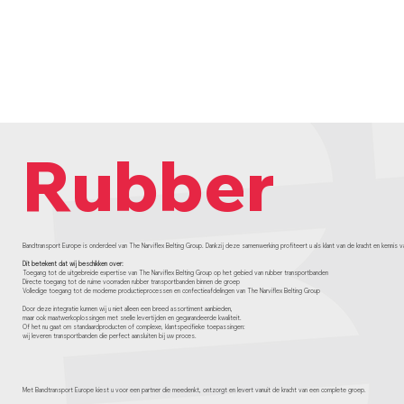
Rubber
Bandtransport Europe is onderdeel van The Narviflex Belting Group. Dankzij deze samenwerking profiteert u als klant van de kracht en kennis
Dit betekent dat wij beschikken over:
Toegang tot de uitgebreide expertise van The Narviflex Belting Group op het gebied van rubber transportbanden
Directe toegang tot de ruime voorraden rubber transportbanden binnen de groep
Volledige toegang tot de moderne productieprocessen en confectieafdelingen van The Narviflex Belting Group
Door deze integratie kunnen wij u niet alleen een breed assortiment aanbieden,
maar ook maatwerkoplossingen met snelle levertijden en gegarandeerde kwaliteit.
Of het nu gaat om standaardproducten of complexe, klantspecifieke toepassingen:
wij leveren transportbanden die perfect aansluiten bij uw proces.
Met Bandtransport Europe kiest u voor een partner die meedenkt, ontzorgt en levert vanuit de kracht van een complete groep.