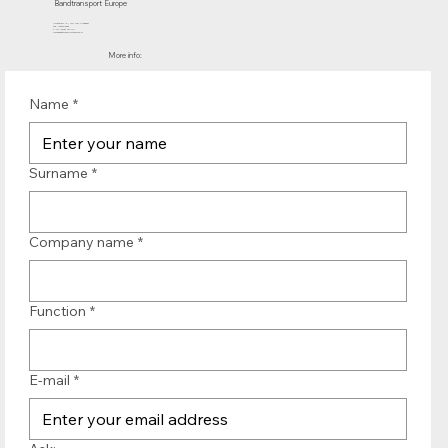
Bandtransport Europe
Molenwerf 12 | 1911 DB Uitgeest
the Netherlands
T.:+31 (0)251 319 119
info@bandtransporteurope.nl
More info:
Name
*
Surname
*
Company name
*
Function
*
E-mail
*