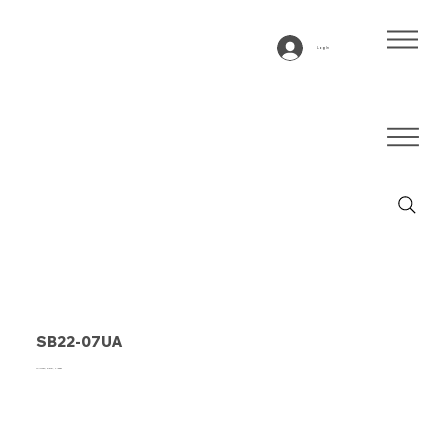
Log In
SB22-07UA
Siliconen, blauw, 2 laags