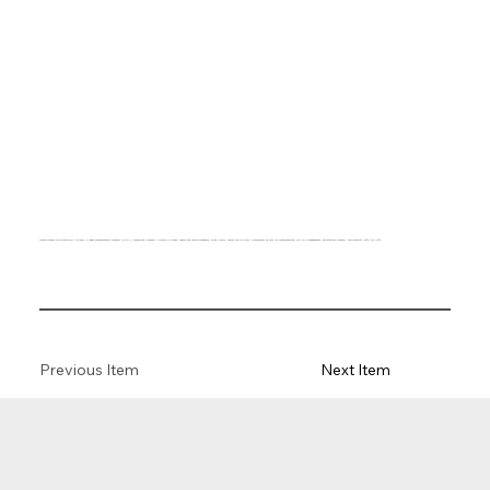
Transportband type SB22-07UA Blauw, 2-laags breedtestabiel weefsel (R/RA), bovenzijde: weefsel + 0,3mm siliconen, onderzijde: geïmpregneerd, dikte 1,6mm, kracht-rek 10N/mm, roldiameter 25 mm, glijondersteuning, FDA/EU goedgekeurd, antistatisch weefsel, temperatuur -30°C tot 110°C
Previous Item
Next Item